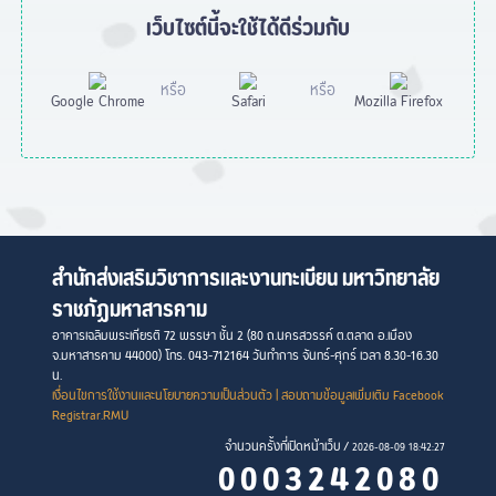
เว็บไซต์นี้จะใช้ได้ดีร่วมกับ
หรือ
หรือ
Google Chrome
Safari
Mozilla Firefox
สำนักส่งเสริมวิชาการและงานทะเบียน มหาวิทยาลัย
ราชภัฏมหาสารคาม
อาคารเฉลิมพระเกียรติ 72 พรรษา ชั้น 2 (80 ถ.นครสวรรค์ ต.ตลาด อ.เมือง
จ.มหาสารคาม 44000) โทร. 043-712164 วันทำการ จันทร์-ศุกร์ เวลา 8.30-16.30
น.
เงื่อนไขการใช้งานและนโยบายความเป็นส่วนตัว
| สอบถามข้อมูลเพิ่มเติม Facebook
Registrar.RMU
จำนวนครั้งที่เปิดหน้าเว็บ /
2026-08-09 18:42:27
0003242080