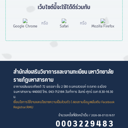
เว็บไซต์นี้จะใช้ได้ดีร่วมกับ
หรือ
หรือ
Google Chrome
Safari
Mozilla Firefox
สำนักส่งเสริมวิชาการและงานทะเบียน มหาวิทยาลัย
ราชภัฏมหาสารคาม
อาคารเฉลิมพระเกียรติ 72 พรรษา ชั้น 2 (80 ถ.นครสวรรค์ ต.ตลาด อ.เมือง
จ.มหาสารคาม 44000) โทร. 043-712164 วันทำการ จันทร์-ศุกร์ เวลา 8.30-16.30
น.
เงื่อนไขการใช้งานและนโยบายความเป็นส่วนตัว
| สอบถามข้อมูลเพิ่มเติม Facebook
Registrar.RMU
จำนวนครั้งที่เปิดหน้าเว็บ /
2026-08-07 03:16:57
0003229483