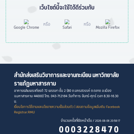
เว็บไซต์นี้จะใช้ได้ดีร่วมกับ
หรือ
หรือ
Google Chrome
Safari
Mozilla Firefox
สำนักส่งเสริมวิชาการและงานทะเบียน มหาวิทยาลัย
ราชภัฏมหาสารคาม
อาคารเฉลิมพระเกียรติ 72 พรรษา ชั้น 2 (80 ถ.นครสวรรค์ ต.ตลาด อ.เมือง
จ.มหาสารคาม 44000) โทร. 043-712164 วันทำการ จันทร์-ศุกร์ เวลา 8.30-16.30
น.
เงื่อนไขการใช้งานและนโยบายความเป็นส่วนตัว
| สอบถามข้อมูลเพิ่มเติม Facebook
Registrar.RMU
จำนวนครั้งที่เปิดหน้าเว็บ /
2026-08-06 20:58:17
0003228470