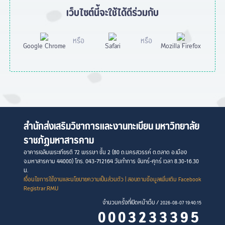
เว็บไซต์นี้จะใช้ได้ดีร่วมกับ
หรือ
หรือ
Google Chrome
Safari
Mozilla Firefox
สำนักส่งเสริมวิชาการและงานทะเบียน มหาวิทยาลัย
ราชภัฏมหาสารคาม
อาคารเฉลิมพระเกียรติ 72 พรรษา ชั้น 2 (80 ถ.นครสวรรค์ ต.ตลาด อ.เมือง
จ.มหาสารคาม 44000) โทร. 043-712164 วันทำการ จันทร์-ศุกร์ เวลา 8.30-16.30
น.
เงื่อนไขการใช้งานและนโยบายความเป็นส่วนตัว
| สอบถามข้อมูลเพิ่มเติม Facebook
Registrar.RMU
จำนวนครั้งที่เปิดหน้าเว็บ /
2026-08-07 19:40:15
0003233395